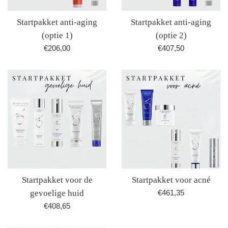
Startpakket anti-aging
Startpakket anti-aging
(optie 1)
(optie 2)
Normale
Normale
€206,00
€407,50
prijs
prijs
Startpakket voor de
Startpakket voor acné
Normale
gevoelige huid
€461,35
prijs
Normale
€408,65
prijs