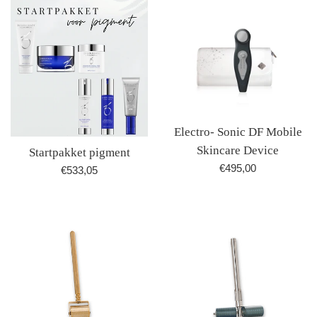
Electro- Sonic DF Mobile
Skincare Device
Startpakket pigment
Normale
€495,00
Normale
€533,05
prijs
prijs