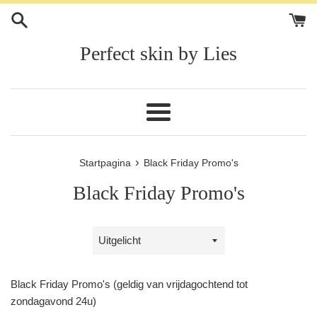
Meteen
naar
de
Perfect skin by Lies
content
Menu
›
Startpagina
Black Friday Promo's
Black Friday Promo's
Sorteer
op
Black Friday Promo's (geldig van vrijdagochtend tot
zondagavond 24u)