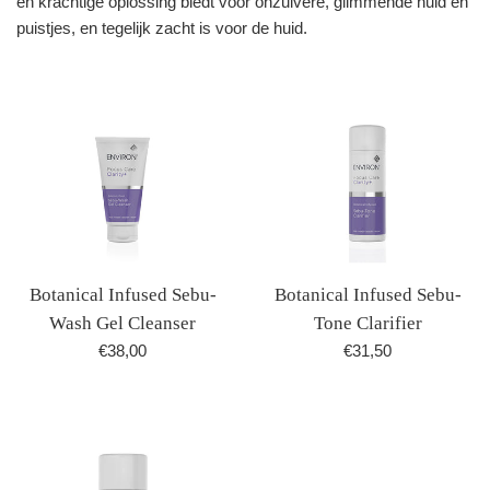
en krachtige oplossing biedt voor onzuivere, glimmende huid en
puistjes, en tegelijk zacht is voor de huid.
Botanical Infused Sebu-
Botanical Infused Sebu-
Wash Gel Cleanser
Tone Clarifier
Normale
Normale
€38,00
€31,50
prijs
prijs