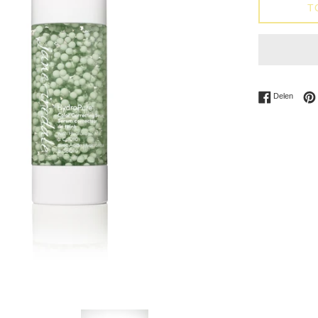
T
Delen 
Delen