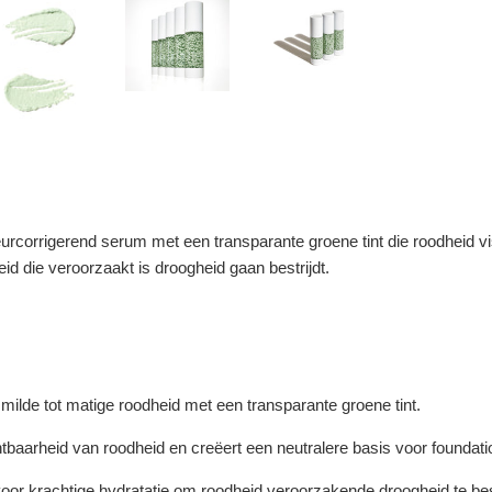
urcorrigerend serum met een transparante groene tint die roodheid visu
id die veroorzaakt is droogheid gaan bestrijdt.
 milde tot matige roodheid met een transparante groene tint.
htbaarheid van roodheid en creëert een neutralere basis voor foundati
oor krachtige hydratatie om roodheid veroorzakende droogheid te bes