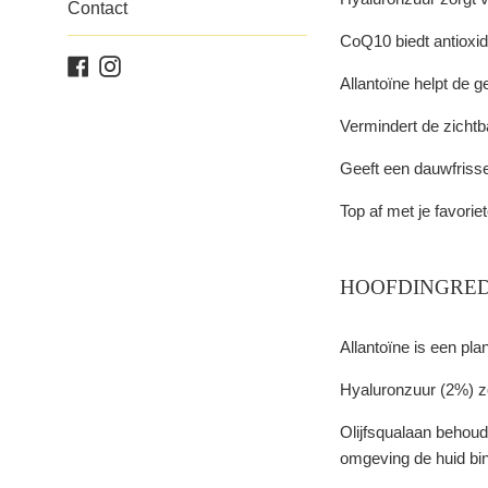
Contact
CoQ10 biedt antioxid
Facebook
Instagram
Allantoïne helpt de g
Vermindert de zichtbaa
Geeft een dauwfrisse
Top af met je favori
HOOFDINGRED
Allantoïne is een pl
Hyaluronzuur (2%) zo
Olijfsqualaan behoud
omgeving de huid bin