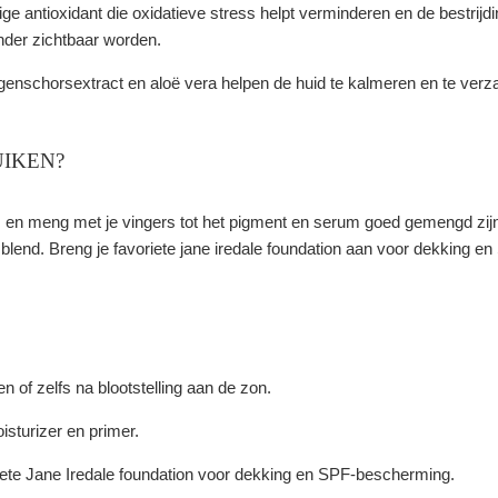
e antioxidant die oxidatieve stress helpt verminderen en de bestrijdin
inder zichtbaar worden.
lgenschorsextract en aloë vera helpen de huid te kalmeren en te verz
UIKEN?
 en meng met je vingers tot het pigment en serum goed gemengd zijn
blend. Breng je favoriete jane iredale foundation aan voor dekking 
n of zelfs na blootstelling aan de zon.
sturizer en primer.
iete Jane Iredale foundation voor dekking en SPF-bescherming.