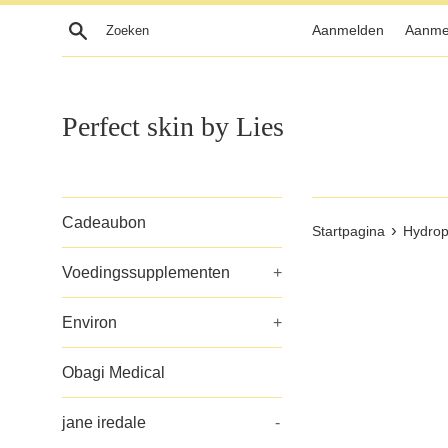
Meteen
Zoeken
Aanmelden
Aanme
naar
de
content
Perfect skin by Lies
Cadeaubon
›
Startpagina
Hydrop
Voedingssupplementen
+
Environ
+
Obagi Medical
jane iredale
-