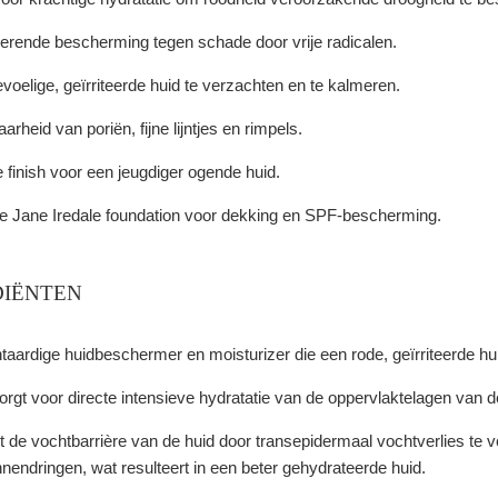
erende bescherming tegen schade door vrije radicalen.
evoelige, geïrriteerde huid te verzachten en te kalmeren.
rheid van poriën, fijne lijntjes en rimpels.
 finish voor een jeugdiger ogende huid.
ete Jane Iredale foundation voor dekking en SPF-bescherming.
IËNTEN
antaardige huidbeschermer en moisturizer die een rode, geïrriteerde h
rgt voor directe intensieve hydratatie van de oppervlaktelagen van d
t de vochtbarrière van de huid door transepidermaal vochtverlies te v
nendringen, wat resulteert in een beter gehydrateerde huid.