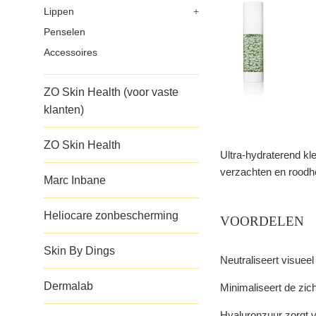
Lippen
+
Penselen
Accessoires
ZO Skin Health (voor vaste
klanten)
ZO Skin Health
Ultra-hydraterend kle
verzachten en roodhe
Marc Inbane
Heliocare zonbescherming
VOORDELEN
Skin By Dings
Neutraliseert visueel
Dermalab
Minimaliseert de zic
Hyaluronzuur zorgt v