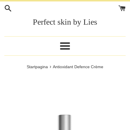
Meteen
naar
de
Perfect skin by Lies
content
Menu
›
Startpagina
Antioxidant Defence Crème