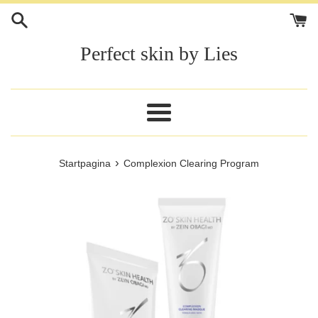
Meteen
naar
de
Perfect skin by Lies
content
Menu
›
Startpagina
Complexion Clearing Program