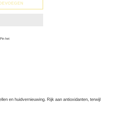
OEVOEGEN
op Facebook
Pinnen op Pinterest
Pin het
len en huidvernieuwing. Rijk aan antioxidanten, terwijl