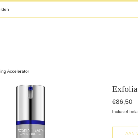
lden
ting Accelerator
Exfolia
Normale
€86,50
prijs
Inclusief bela
AAN 