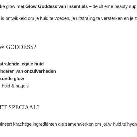
ijke glow met
Glow Goddess van Insentials
– de ultieme beauty supp
is ontwikkeld om je huid te voeden, je uitstraling te versterken en j
W GODDESS?
stralende, egale huid
minderen van
onzuiverheden
zonde glow
 huid & nagels
ET SPECIAAL?
ert krachtige ingrediënten die samenwerken om jouw huid te hydrat