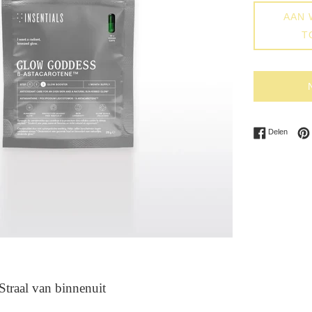
AAN 
T
Delen 
Delen
traal van binnenuit