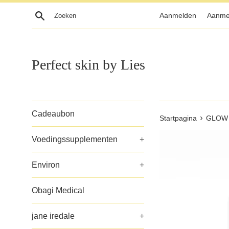
Meteen
Zoeken
Aanmelden
Aanme
naar
de
content
Perfect skin by Lies
Cadeaubon
›
Startpagina
GLOW
Voedingssupplementen
+
Environ
+
Obagi Medical
jane iredale
+