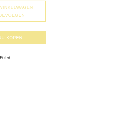
WINKELWAGEN
OEVOEGEN
NU KOPEN
op Facebook
Pinnen op Pinterest
Pin het