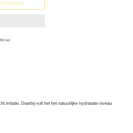
OEVOEGEN
op Facebook
Pinnen op Pinterest
Pin het
rritatie. Daarbij vult het het natuurlijke hydratatie niveau