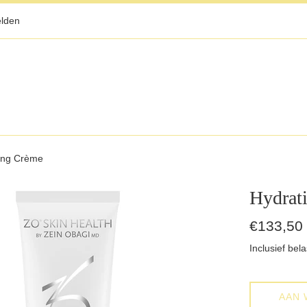
lden
ing Crème
Hydrat
Normale
€133,50
prijs
Inclusief bela
AAN 