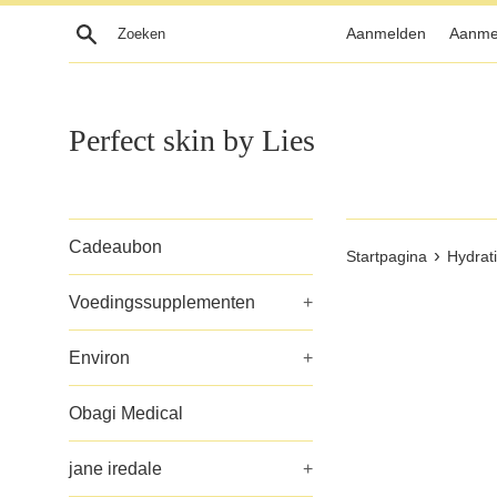
Meteen
Zoeken
Aanmelden
Aanme
naar
de
content
Perfect skin by Lies
Cadeaubon
›
Startpagina
Hydrat
Voedingssupplementen
+
Environ
+
Obagi Medical
jane iredale
+