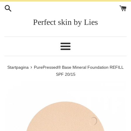
Meteen
naar
de
Perfect skin by Lies
content
Menu
›
Startpagina
PurePressed® Base Mineral Foundation REFILL
SPF 20/15