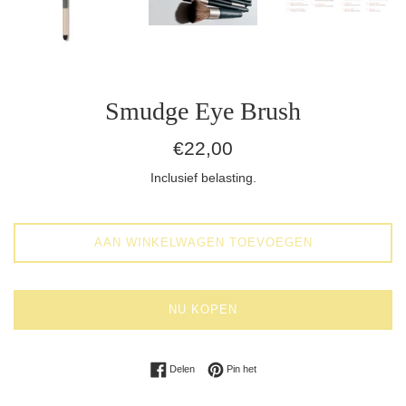
Smudge Eye Brush
Normale
€22,00
prijs
Inclusief belasting.
AAN WINKELWAGEN TOEVOEGEN
NU KOPEN
Delen op Facebook
Pinnen op Pinterest
Delen
Pin het