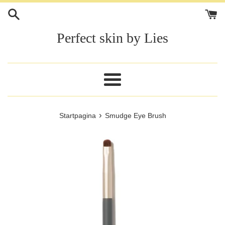
Meteen
naar
de
Perfect skin by Lies
content
Menu
›
Startpagina
Smudge Eye Brush