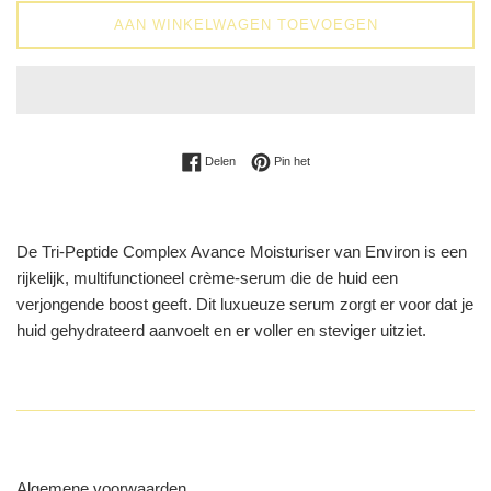
AAN WINKELWAGEN TOEVOEGEN
Delen op Facebook
Pinnen op Pinterest
Delen
Pin het
De Tri-Peptide Complex Avance Moisturiser van Environ is een
rijkelijk, multifunctioneel crème-serum die de huid een
verjongende boost geeft. Dit luxueuze serum zorgt er voor dat je
huid gehydrateerd aanvoelt en er voller en steviger uitziet.
Algemene voorwaarden