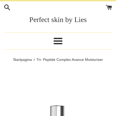
Meteen
naar
de
Perfect skin by Lies
content
Menu
›
Startpagina
Tri- Peptide Complex Avance Moisturiser