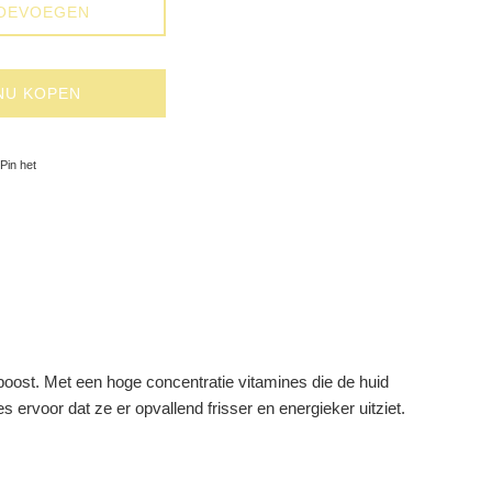
OEVOEGEN
NU KOPEN
op Facebook
Pinnen op Pinterest
Pin het
boost. Met een hoge concentratie vitamines die de huid
 ervoor dat ze er opvallend frisser en energieker uitziet.