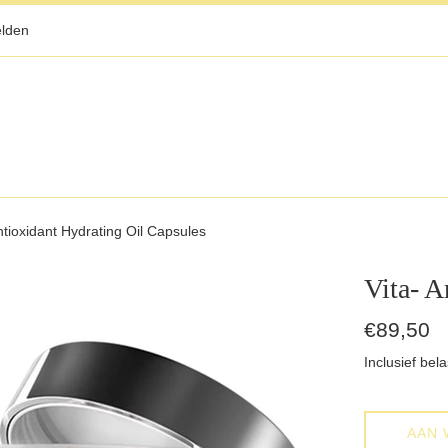
lden
ntioxidant Hydrating Oil Capsules
Vita- A
Normale
€89,50
prijs
Inclusief bela
AAN 