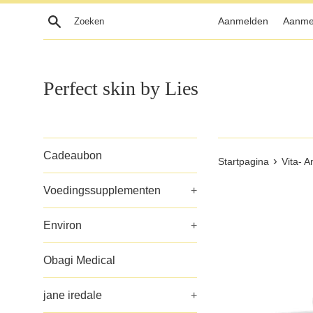
Meteen
Zoeken
Aanmelden
Aanme
naar
de
content
Perfect skin by Lies
Cadeaubon
›
Startpagina
Vita- A
Voedingssupplementen
+
Environ
+
Obagi Medical
jane iredale
+